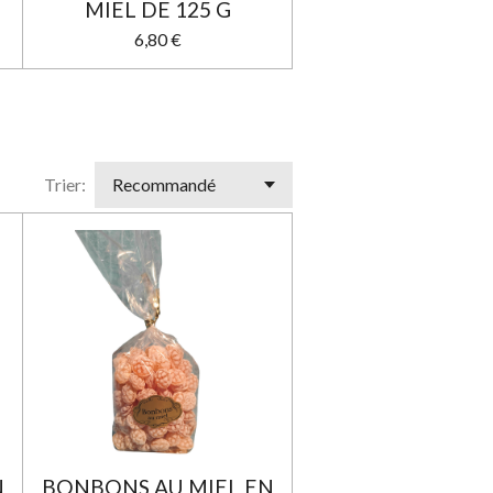
MIEL DE 125 G
6,80 €
Trier:
N
BONBONS AU MIEL EN