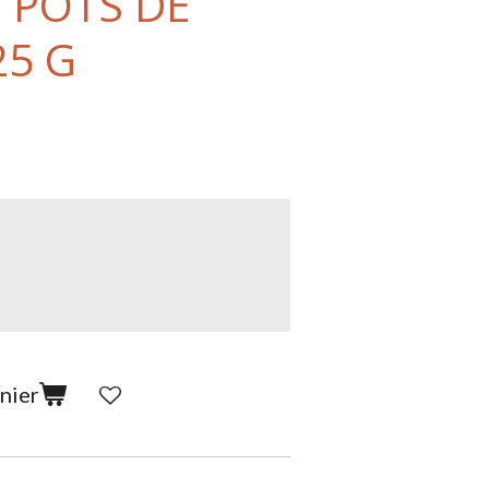
 POTS DE
25 G
nier