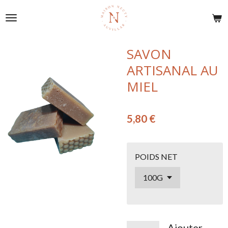
Passer
au
contenu
principal
SAVON
ARTISANAL AU
MIEL
5,80 €
POIDS NET
Ajouter